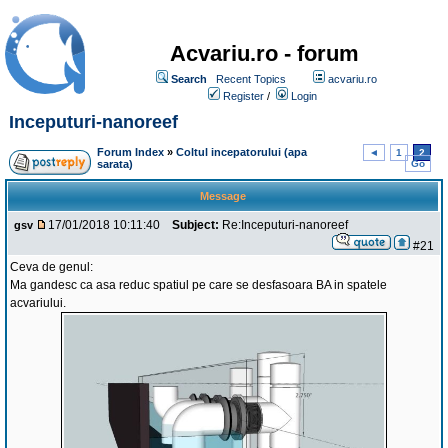
Acvariu.ro - forum
Search
Recent Topics
acvariu.ro
Register
/
Login
Inceputuri-nanoreef
Forum Index
»
Coltul incepatorului (apa
◄
1
2
sarata)
Go
Message
17/01/2018 10:11:40
Subject:
Re:Inceputuri-nanoreef
gsv
#21
Ceva de genul:
Ma gandesc ca asa reduc spatiul pe care se desfasoara BA in spatele
acvariului.