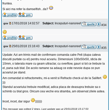
fruntea.
Si aici ma refer la damselfish...da?
17/01/2018 14:02:57
Subject:
Inceputuri-nanoreef
gsv
#34
25/01/2018 15:16:43
Subject:
Inceputuri-nanoreef
gsv
#35
Update: Azi am trimis mail de confirmare comanda catre Peti (dupa cateva
discutii purtate cu el) pentru noul acvariu. Dimensiuni 100x50x50, sticla de
10mm, o laterala mare cu geam ultraclar, cu overflow, gauri si tot ce trebuie la
el, pana sub blat. De acolo ramane sa adaug ce este nevoie dupa ce pun
acvariul pe stand.
Am comandat si refractometru, mi-a venit si Refracto check-ul de la Salifert.
)))
Standul acvariului trebuie modificat, adica placa de deasupra trebuie sa o
schimb cu blat gros. Oricum cea veche era stramba, am observat zilele astea.
Incet, incet, dar sigur
)))))))
This message was edited 2 times. Last update was at 25/01/2018 15:17:53