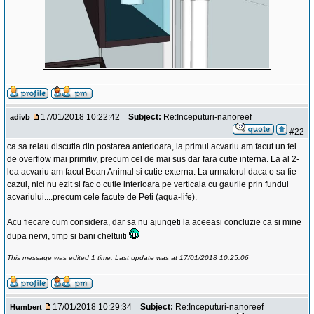
17/01/2018 10:22:42
Subject:
Re:Inceputuri-nanoreef
adivb
#22
ca sa reiau discutia din postarea anterioara, la primul acvariu am facut un fel
de overflow mai primitiv, precum cel de mai sus dar fara cutie interna. La al 2-
lea acvariu am facut Bean Animal si cutie externa. La urmatorul daca o sa fie
cazul, nici nu ezit si fac o cutie interioara pe verticala cu gaurile prin fundul
acvariului....precum cele facute de Peti (aqua-life).
Acu fiecare cum considera, dar sa nu ajungeti la aceeasi concluzie ca si mine
dupa nervi, timp si bani cheltuiti
This message was edited 1 time. Last update was at 17/01/2018 10:25:06
17/01/2018 10:29:34
Subject:
Re:Inceputuri-nanoreef
Humbert