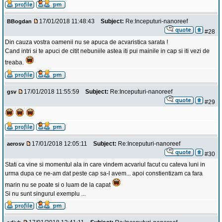
17/01/2018 11:48:43
Subject:
Re:Inceputuri-nanoreef
BBogdan
#28
Din cauza vostra oamenii nu se apuca de acvaristica sarata !
Cand intri si te apuci de citit nebuniile astea iti pui mainile in cap si iti vezi de
treaba.
17/01/2018 11:55:59
Subject:
Re:Inceputuri-nanoreef
gsv
#29
17/01/2018 12:05:11
Subject:
Re:Inceputuri-nanoreef
aerosv
#30
Stati ca vine si momentul ala in care vindem acvariul facut cu cateva luni in
urma dupa ce ne-am dat peste cap sa-l avem... apoi constientizam ca fara
marin nu se poate si o luam de la capat
Si nu sunt singurul exemplu ...