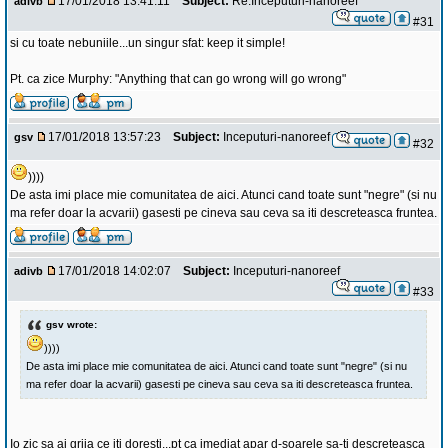
17/01/2018 13:41:11
Subject:
Re:Inceputuri-nanoreef
adivb
#31
si cu toate nebuniile...un singur sfat: keep it simple!
Pt. ca zice Murphy: "Anything that can go wrong will go wrong"
17/01/2018 13:57:23
Subject:
Inceputuri-nanoreef
gsv
#32
))))
De asta imi place mie comunitatea de aici. Atunci cand toate sunt "negre" (si nu
ma refer doar la acvarii) gasesti pe cineva sau ceva sa iti descreteasca fruntea.
17/01/2018 14:02:07
Subject:
Inceputuri-nanoreef
adivb
#33
gsv wrote:
))))
De asta imi place mie comunitatea de aici. Atunci cand toate sunt "negre" (si nu
ma refer doar la acvarii) gasesti pe cineva sau ceva sa iti descreteasca fruntea.
Io zic sa ai grija ce iti doresti...pt ca imediat apar d-soarele sa-ti descreteasca