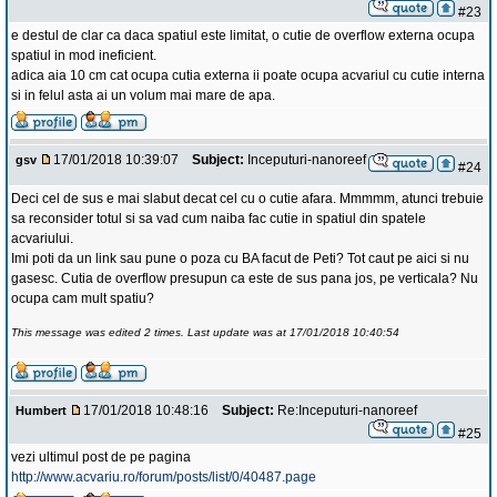
#23
e destul de clar ca daca spatiul este limitat, o cutie de overflow externa ocupa
spatiul in mod ineficient.
adica aia 10 cm cat ocupa cutia externa ii poate ocupa acvariul cu cutie interna
si in felul asta ai un volum mai mare de apa.
17/01/2018 10:39:07
Subject:
Inceputuri-nanoreef
gsv
#24
Deci cel de sus e mai slabut decat cel cu o cutie afara. Mmmmm, atunci trebuie
sa reconsider totul si sa vad cum naiba fac cutie in spatiul din spatele
acvariului.
Imi poti da un link sau pune o poza cu BA facut de Peti? Tot caut pe aici si nu
gasesc. Cutia de overflow presupun ca este de sus pana jos, pe verticala? Nu
ocupa cam mult spatiu?
This message was edited 2 times. Last update was at 17/01/2018 10:40:54
17/01/2018 10:48:16
Subject:
Re:Inceputuri-nanoreef
Humbert
#25
vezi ultimul post de pe pagina
http://www.acvariu.ro/forum/posts/list/0/40487.page