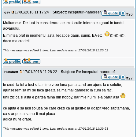
17/01/2018 11:17:24
Subject:
Inceputuri-nanoreef
gsv
#26
Multumesc. De luat in considerare acum si cutie interna cu gauri in fundul
acvariului.
E mintea praf in momentul asta, legat de gauri, sump, BA etc.
)))))))))))),
daca ma credeti.
This message was edited 1 time. Last update was at 17/01/2018 11:20:52
17/01/2018 11:28:22
Subject:
Re:Inceputuri-nanoreef
Humbert
#27
te cred, la fel a fost si la mine vreo luna pana cand am ajuns la o solutie,
ajunsesem sa mi se faca greata sa ma mai gandesc la cum sa fac.
unii zic ca si asta e partea faina din hobby, dar mie nu mi s-a parut asa
ce ajuta e sa lasi solutia pe care crezi ca ai gasit-o la dospit vreo saptamana,
ca s-ar putea sa nu-ti mai placa.
adica nu te grabi.
This message was edited 1 time. Last update was at 17/01/2018 11:29:53