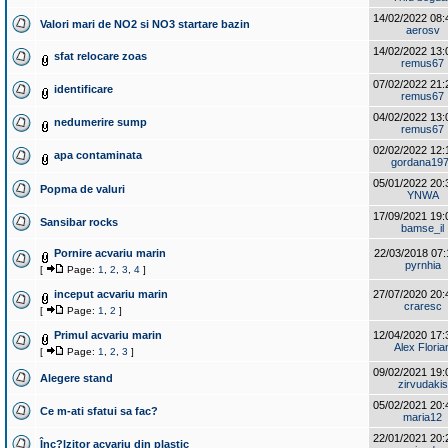
14/02/2022 08:
Valori mari de NO2 si NO3 startare bazin
aerosv
14/02/2022 13:
sfat relocare zoas
remus67
07/02/2022 21:
identificare
remus67
04/02/2022 13:
nedumerire sump
remus67
02/02/2022 12:
apa contaminata
gordana19
05/01/2022 20:
Popma de valuri
YNWA
17/09/2021 19:
Sansibar rocks
bamse_il
Pornire acvariu marin
22/03/2018 07:
pyrnhia
[
Page:
1
,
2
,
3
,
4
]
inceput acvariu marin
27/07/2020 20:
craresc
[
Page:
1
,
2
]
Primul acvariu marin
12/04/2020 17:
Alex Floria
[
Page:
1
,
2
,
3
]
09/02/2021 19:
Alegere stand
zirvudakis
05/02/2021 20:
Ce m-ati sfatui sa fac?
maria12
22/01/2021 20:
Înc?lzitor acvariu din plastic