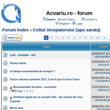
Acvariu.ro - forum
Search
Recent Topics
acvariu.ro
Register
/
Login
Forum Index
Coltul incepatorului (apa sarata)
»
1
2
3
4
5
6
7
8
9
10
►
Topic
Author
21/03/2017 22:
Link - probabil - util
dan.paveles
22/03/2025 21:
Primul marin
proxxym
29/10/2022 16:
ce lampa recomandati de inceput ?
vilceanubog
02/03/2025 16:
Tunze calcium automat 3171. Cum îl pun în func?iune
Constantin 
Recomandare Acvariu + accesorii
21/07/2024 01:
andreysc
[
Page:
1
,
2
,
3
]
Intrebari legate de un acvariu AIO , am nevoie de ceva
28/09/2022 14:
vilceanubog
sugestii
20/09/2022 09:
Buna ziua.
Trifu bogda