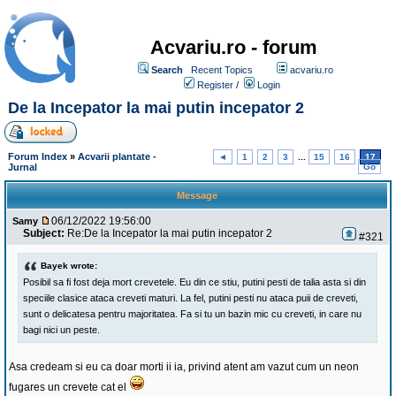
Acvariu.ro - forum
Search
Recent Topics
acvariu.ro
Register
/
Login
De la Incepator la mai putin incepator 2
Forum Index
»
Acvarii plantate -
◄
1
2
3
...
15
16
17
Jurnal
Go
Message
06/12/2022 19:56:00
Samy
Subject:
Re:De la Incepator la mai putin incepator 2
#321
Bayek wrote:
Posibil sa fi fost deja mort crevetele. Eu din ce stiu, putini pesti de talia asta si din
speciile clasice ataca creveti maturi. La fel, putini pesti nu ataca puii de creveti,
sunt o delicatesa pentru majoritatea. Fa si tu un bazin mic cu creveti, in care nu
bagi nici un peste.
Asa credeam si eu ca doar morti ii ia, privind atent am vazut cum un neon
fugares un crevete cat el