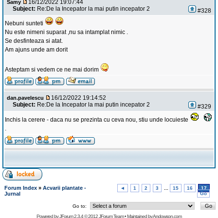
16/12/2022 19:07:44
Samy
Subject:
Re:De la Incepator la mai putin incepator 2
#328
Nebuni sunteti
Nu este nimeni suparat ,nu sa intamplat nimic .
Se desfinteaza si atat.
Am ajuns unde am dorit
Asteptam si vedem ce ne mai dorim
16/12/2022 19:14:52
dan.pavelescu
Subject:
Re:De la Incepator la mai putin incepator 2
#329
Inchis la cerere - daca nu se prezinta cu ceva nou, stiu unde locuieste
.
Forum Index
»
Acvarii plantate -
◄
1
2
3
...
15
16
17
Jurnal
Go
Go to:
Powered by
JForum 2.3.4
© 2012
JForum Team
• Maintained by
Andowson.com