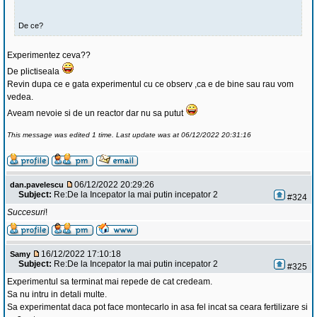
De ce?
Experimentez ceva??
De plictiseala
Revin dupa ce e gata experimentul cu ce observ ,ca e de bine sau rau vom
vedea.
Aveam nevoie si de un reactor dar nu sa putut
This message was edited 1 time. Last update was at 06/12/2022 20:31:16
06/12/2022 20:29:26
dan.pavelescu
Subject:
Re:De la Incepator la mai putin incepator 2
#324
Succesuri
!
16/12/2022 17:10:18
Samy
Subject:
Re:De la Incepator la mai putin incepator 2
#325
Experimentul sa terminat mai repede de cat credeam.
Sa nu intru in detali multe.
Sa experimentat daca pot face montecarlo in asa fel incat sa ceara fertilizare si