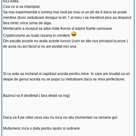
no3 extra.
Cea ce si sa intamplat.
Sa mai experimentat o lumina mai mult pe rosu si un ph de 6 daca se poate
mentine (toxic vietuitoare desigur la kh 7 al meu ) sa mentinut plus au disparut
fara nimic orice urma de alga.
Montecarlo a inceput sa aiba niste frunze si tulpini foarte carnoase.
Cryptocoryne au luato razana in crestere
.
Din pacate pozele nu arata aceste lucruri (cum se stie nus priceput la poze )
de acea nu am facut si nu am postat nici una .
Si cu asta sa incheiat si capitolul acesta pentru mine. In care am invatat ca un
skape de genul acesta nu se pupa cu vietuitoare daca se vrea perfectiune.
Bazinul va fi desfintat ( fara detali va rog)
Daca va fi pe viitor ceva sau nu inca nu stiu momentan va ramane gol.
Multumesc inca o data pentru ajutor si sutinere .