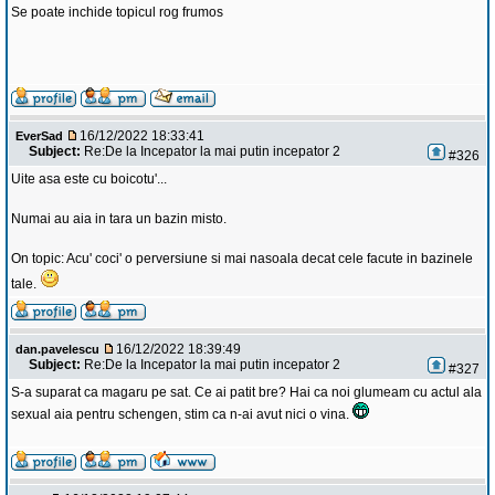
Se poate inchide topicul rog frumos
16/12/2022 18:33:41
EverSad
Subject:
Re:De la Incepator la mai putin incepator 2
#326
Uite asa este cu boicotu'...
Numai au aia in tara un bazin misto.
On topic: Acu' coci' o perversiune si mai nasoala decat cele facute in bazinele
tale.
16/12/2022 18:39:49
dan.pavelescu
Subject:
Re:De la Incepator la mai putin incepator 2
#327
S-a suparat ca magaru pe sat. Ce ai patit bre? Hai ca noi glumeam cu actul ala
sexual aia pentru schengen, stim ca n-ai avut nici o vina.