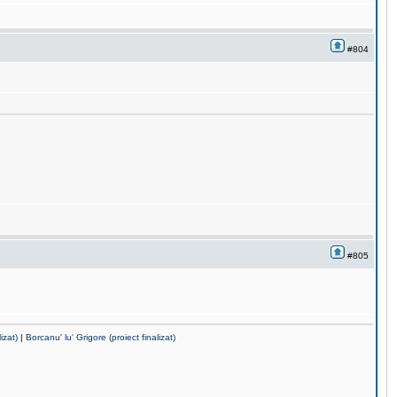
#804
#805
izat)
|
Borcanu' lu' Grigore (proiect finalizat)