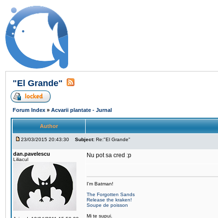
"El Grande"
Forum Index
»
Acvarii plantate - Jurnal
Author
23/03/2015 20:43:30
Subject:
Re:"El Grande"
dan.pavelescu
Nu pot sa cred :p
Liliacul
I'm Batman!
The Forgotten Sands
Release the kraken!
Soupe de poisson
Mi te supui.