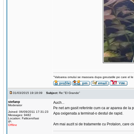
"Valoarea omului se masoara dupa greutatile pe care el le 
31/03/2015 19:18:09
Subject:
Re:"El Grande"
stefanp
Auch...
Moderator
Pe net am gasit referinte cum ca ar aparea de la p
Joined: 06/09/2011 17:31:23
Apa oxigenata a terminat-o destul de rapid.
Messages: 9482
Location: Falticeni/Iasi
IP:
Am mai auzit si de tratamente cu Protalon, care cic
Offline