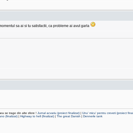
omentul sa ai si tu satisfactii, ca probleme ai avut garla
mea se trage din alte sfere !
Jurnal acvariu (proiect finalizat)
|
Unu' micu' pentru creveti (proiect final
no (finalizat)
|
Highway to hell (finalizat)
|
The great Danish
|
Dennerle tank