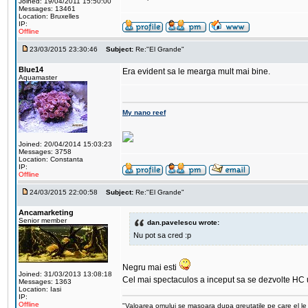
Joined: 19/04/2011 15:50:00
Messages: 13461
Location: Bruxelles
IP:
Offline
23/03/2015 23:30:46
Subject:
Re:"El Grande"
Blue14
Era evident sa le mearga mult mai bine.
Aquamaster
My nano reef
Joined: 20/04/2014 15:03:23
Messages: 3758
Location: Constanta
IP:
Offline
24/03/2015 22:00:58
Subject:
Re:"El Grande"
Ancamarketing
Senior member
dan.pavelescu wrote:
Nu pot sa cred :p
Negru mai esti
Joined: 31/03/2013 13:08:18
Cel mai spectaculos a inceput sa se dezvolte HC ul,
Messages: 1363
Location: Iasi
IP:
Offline
"Valoarea omului se masoara dupa greutatile pe care el le 