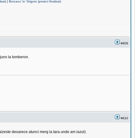
izat)
|
Borcanu' lu' Grigore (proiect finalizat)
#809
ajuns la tomberon.
#810
alzeste deoarece atunci merg la tara unde am iazul).