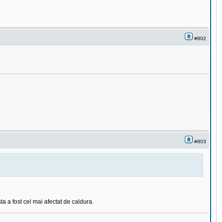
#802
#803
ta a fost cel mai afectat de caldura.