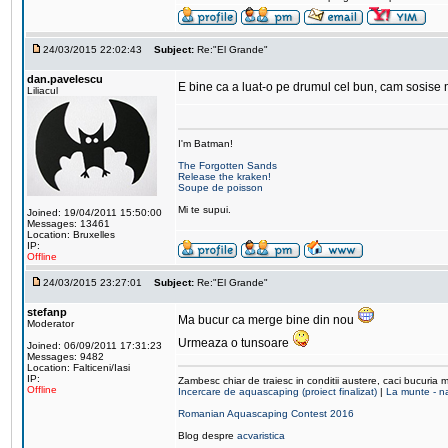
24/03/2015 22:02:43
Subject:
Re:"El Grande"
dan.pavelescu
E bine ca a luat-o pe drumul cel bun, cam sosise m
Liliacul
I'm Batman!
The Forgotten Sands
Release the kraken!
Soupe de poisson
Mi te supui.
Joined: 19/04/2011 15:50:00
Messages: 13461
Location: Bruxelles
IP:
Offline
24/03/2015 23:27:01
Subject:
Re:"El Grande"
stefanp
Ma bucur ca merge bine din nou
Moderator
Urmeaza o tunsoare
Joined: 06/09/2011 17:31:23
Messages: 9482
Location: Falticeni/Iasi
IP:
Zambesc chiar de traiesc in conditii austere, caci bucuria 
Offline
Incercare de aquascaping (proiect finalizat)
|
La munte - na
Romanian Aquascaping Contest 2016
Blog despre
acvaristica