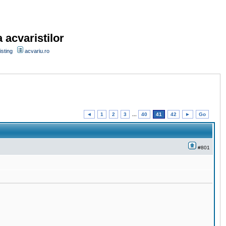
 acvaristilor
sting
acvariu.ro
◄
1
2
3
...
40
41
42
►
Go
#801