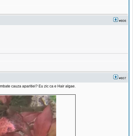
#806
#807
mbate cauza aparitiei? Eu zic ca e Hair algae.