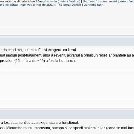
mea se trage din alte sfere !
Jurnal acvariu (proiect finalizat)
|
Unu' micu' pentru creveti (proiect final
no (finalizat)
|
Highway to hell (finalizat)
|
The great Danish
|
Dennerle tank
oada cand ma jucam cu E.I. si exagera, cu fierul.
at masuri post-tratament, alga a revenit, acvariul a primit un reset iar plantele au 
protalon (25 lei fata de ~40) a fost la hornbach.
 a fost tratament cu apa oxigenata si a functionat.
s moss, Micranthermum umbrosum, bacopa si ce specii mai am in iaz (cand se mai inc