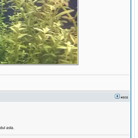
#808
dul asta.