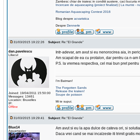
Zambesc chiar de traiesc in conditii austere, caci bucuria 
Incercare de aquascaping (proiect finalizat)
|
La munte - na
Romanian Aquascaping Contest 2016
Blog despre
acvaristica
Despre
Dennerle
31/03/2015 19:22:26
Subject:
Re:"El Grande"
dan.pavelescu
Intr-adevar, am avut si eu nenorocirea aia, in peri
Liliacul
Am scapat de ea cu protalon, dar pentru ca n-am lu
P.S. la vremea respectiva, cel mai bun pret pentru 
I'm Batman!
The Forgotten Sands
Release the kraken!
Joined: 19/04/2011 15:50:00
Soupe de poisson
Messages: 13461
Location: Bruxelles
Mi te supui.
IP:
Offline
31/03/2015 19:29:41
Subject:
Re:"El Grande"
Blue14
Am avut si eu la apa dulce de cateva ori, si solutia
Aquamaster
Daca vrei cand se mai incalzeste iti trimit grati