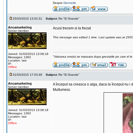
Despre
Dennerle
25/03/2015 13:02:31
Subject:
Re:"El Grande"
Ancamarketing
Acusi trecem si la frezat
Senior member
This message was edited 1 time. Last update was at 25/
Joined: 31/03/2013 13:08:18
"Valoarea omului se masoara dupa greutatile pe care el le 
Messages: 1363
Location: Iasi
IP:
Offline
31/03/2015 17:03:49
Subject:
Re:"El Grande"
Ancamarketing
A început sa creasca o alga, daca la început nu 
Senior member
Multumesc
Joined: 31/03/2013 13:08:18
Messages: 1363
Location: Iasi
IP:
Offline