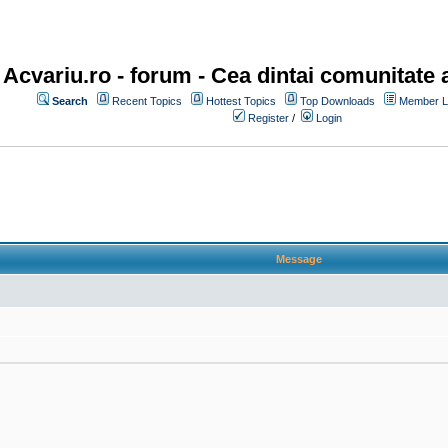
Acvariu.ro - forum
- Cea dintai comunitate a
Search
Recent Topics
Hottest Topics
Top Downloads
Member Li
Register
/
Login
Message