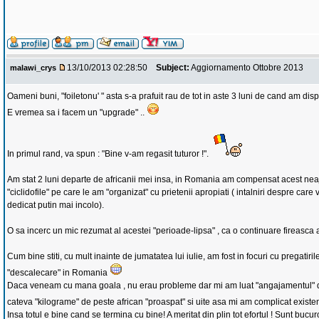
13/10/2013 02:28:50
Subject:
Aggiornamento Ottobre 2013
malawi_crys
Oameni buni, "foiletonu' " asta s-a prafuit rau de tot in aste 3 luni de cand am disp
E vremea sa i facem un "upgrade" ..
In primul rand, va spun : "Bine v-am regasit tuturor !".
Am stat 2 luni departe de africanii mei insa, in Romania am compensat acest neaju
"ciclidofile" pe care le am "organizat" cu prietenii apropiati ( intalniri despre care 
dedicat putin mai incolo).
O sa incerc un mic rezumat al acestei "perioade-lipsa" , ca o continuare fireasca a
Cum bine stiti, cu mult inainte de jumatatea lui iulie, am fost in focuri cu pregatir
"descalecare" in Romania
Daca veneam cu mana goala , nu erau probleme dar mi am luat "angajamentul" d
cateva "kilograme" de peste african "proaspat" si uite asa mi am complicat exist
Insa totul e bine cand se termina cu bine! A meritat din plin tot efortul ! Sunt bucu