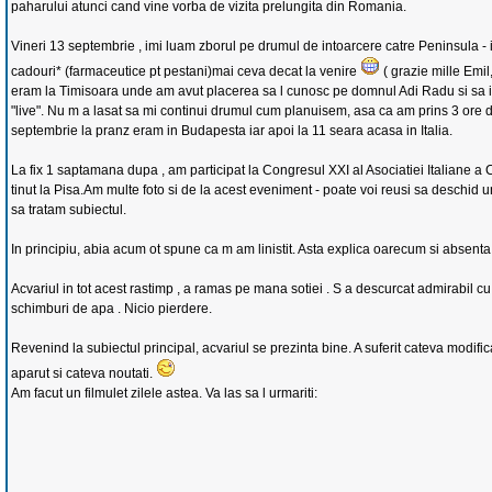
paharului atunci cand vine vorba de vizita prelungita din Romania.
Vineri 13 septembrie , imi luam zborul pe drumul de intoarcere catre Peninsula - i
cadouri* (farmaceutice pt pestani)mai ceva decat la venire
( grazie mille Emil
eram la Timisoara unde am avut placerea sa l cunosc pe domnul Adi Radu si sa
"live". Nu m a lasat sa mi continui drumul cum planuisem, asa ca am prins 3 ore
septembrie la pranz eram in Budapesta iar apoi la 11 seara acasa in Italia.
La fix 1 saptamana dupa , am participat la Congresul XXI al Asociatiei Italiane a Ci
tinut la Pisa.Am multe foto si de la acest eveniment - poate voi reusi sa deschid u
sa tratam subiectul.
In principiu, abia acum ot spune ca m am linistit. Asta explica oarecum si absenta
Acvariul in tot acest rastimp , a ramas pe mana sotiei . S a descurcat admirabil cu e
schimburi de apa . Nicio pierdere.
Revenind la subiectul principal, acvariul se prezinta bine. A suferit cateva modific
aparut si cateva noutati.
Am facut un filmulet zilele astea. Va las sa l urmariti: