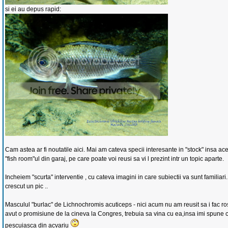
si ei au depus rapid:
Cam astea ar fi noutatile aici. Mai am cateva specii interesante in "stock" insa ac
"fish room"ul din garaj, pe care poate voi reusi sa vi l prezint intr un topic aparte.
Incheiem "scurta" interventie , cu cateva imagini in care subiectii va sunt familiar
crescut un pic ..
Masculul "burlac" de Lichnochromis acuticeps - nici acum nu am reusit sa i fac r
avut o promisiune de la cineva la Congres, trebuia sa vina cu ea,insa imi spune c
pescuiasca din acvariu