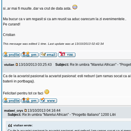
si..ar mai fi muulte..dar va crut de data asta.
Ma bucur ca v am regasit si ca am reusit sa aduc oarecum la zi evenimentele..
Pe curand!
Cristian
This message was edited 1 time. Last update was at 13/10/2013 02:42:34
13/10/2013 03:25:43
Subject:
Re:In umbra "Marelui African" - "Progett
viulian
Ca de la acvarist pasionat la acvarist pasionat: esti nebun! (am ramas socat ca a
baterii in portbagaj).
Felicitari pentru tot ce faci
13/10/2013 04:16:44
malawi_crys
Subject:
Re:In umbra "Marelui African" - "Progetto Italiano" 1200 Litri
viulian wrote:
Ca de la acvarist pasionat la acvarist pasionat: esti nebun! (am ramas socat ca ai mers