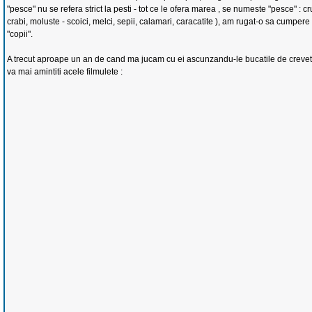
"pesce" nu se refera strict la pesti - tot ce le ofera marea , se numeste "pesce" : cr
crabi, moluste - scoici, melci, sepii, calamari, caracatite ), am rugat-o sa cumpere 
"copii".
A trecut aproape un an de cand ma jucam cu ei ascunzandu-le bucatile de creveti 
va mai amintiti acele filmulete :