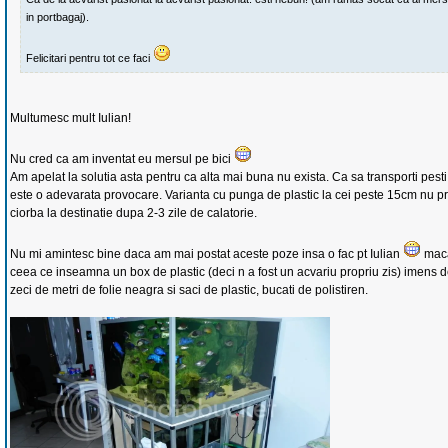
in portbagaj).
Felicitari pentru tot ce faci
Multumesc mult Iulian!
Nu cred ca am inventat eu mersul pe bici
Am apelat la solutia asta pentru ca alta mai buna nu exista. Ca sa transporti pest
este o adevarata provocare. Varianta cu punga de plastic la cei peste 15cm nu pre
ciorba la destinatie dupa 2-3 zile de calatorie.
Nu mi amintesc bine daca am mai postat aceste poze insa o fac pt Iulian
maca
ceea ce inseamna un box de plastic (deci n a fost un acvariu propriu zis) imens d
zeci de metri de folie neagra si saci de plastic, bucati de polistiren.