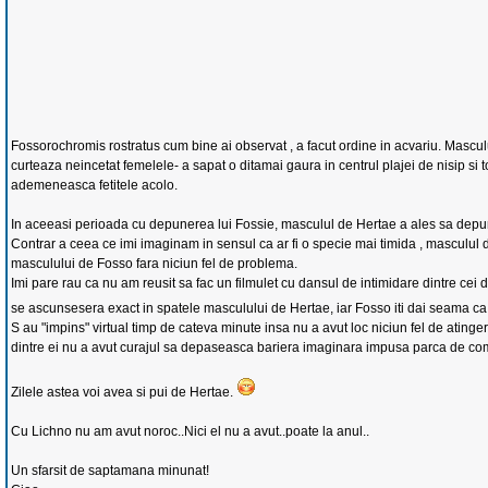
Fossorochromis rostratus cum bine ai observat , a facut ordine in acvariu. Masculul
curteaza neincetat femelele- a sapat o ditamai gaura in centrul plajei de nisip si t
ademeneasca fetitele acolo.
In aceeasi perioada cu depunerea lui Fossie, masculul de Hertae a ales sa depu
Contrar a ceea ce imi imaginam in sensul ca ar fi o specie mai timida , masculul de
masculului de Fosso fara niciun fel de problema.
Imi pare rau ca nu am reusit sa fac un filmulet cu dansul de intimidare dintre cei
se ascunsesera exact in spatele masculului de Hertae, iar Fosso iti dai seama ca
S au "impins" virtual timp de cateva minute insa nu a avut loc niciun fel de atingere
dintre ei nu a avut curajul sa depaseasca bariera imaginara impusa parca de co
Zilele astea voi avea si pui de Hertae.
Cu Lichno nu am avut noroc..Nici el nu a avut..poate la anul..
Un sfarsit de saptamana minunat!