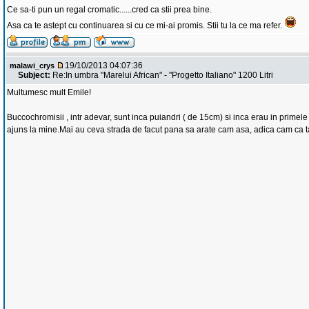
Ce sa-ti pun un regal cromatic......cred ca stii prea bine.
Asa ca te astept cu continuarea si cu ce mi-ai promis. Stii tu la ce ma refer.
19/10/2013 04:07:36
malawi_crys
Subject:
Re:In umbra "Marelui African" - "Progetto Italiano" 1200 Litri
Multumesc mult Emile!
Buccochromisii , intr adevar, sunt inca puiandri ( de 15cm) si inca erau in primel
ajuns la mine.Mai au ceva strada de facut pana sa arate cam asa, adica cam ca tat