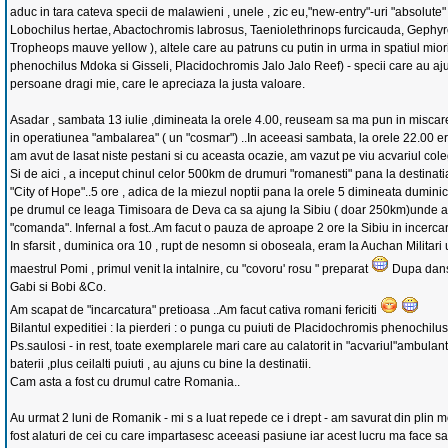
aduc in tara cateva specii de malawieni , unele , zic eu,"new-entry"-uri "absolute
Lobochilus hertae, Abactochromis labrosus, Taeniolethrinops furcicauda, Gephyr
Tropheops mauve yellow ), altele care au patruns cu putin in urma in spatiul mior
phenochilus Mdoka si Gisseli, Placidochromis Jalo Jalo Reef) - specii care au aju
persoane dragi mie, care le apreciaza la justa valoare.
Asadar , sambata 13 iulie ,dimineata la orele 4.00, reuseam sa ma pun in miscar
in operatiunea "ambalarea" ( un "cosmar") ..In aceeasi sambata, la orele 22.00 
am avut de lasat niste pestani si cu aceasta ocazie, am vazut pe viu acvariul coleg
Si de aici , a inceput chinul celor 500km de drumuri "romanesti" pana la destinati
"City of Hope"..5 ore , adica de la miezul noptii pana la orele 5 dimineata duminica
pe drumul ce leaga Timisoara de Deva ca sa ajung la Sibiu ( doar 250km)unde 
"comanda". Infernal a fost..Am facut o pauza de aproape 2 ore la Sibiu in incerca
In sfarsit , duminica ora 10 , rupt de nesomn si oboseala, eram la Auchan Militar
maestrul Pomi , primul venit la intalnire, cu "covoru' rosu " preparat
Dupa dansu
Gabi si Bobi &Co.
Am scapat de "incarcatura" pretioasa ..Am facut cativa romani fericiti
Bilantul expeditiei : la pierderi : o punga cu puiuti de Placidochromis phenochil
Ps.saulosi - in rest, toate exemplarele mari care au calatorit in "acvariul"ambul
baterii ,plus ceilalti puiuti , au ajuns cu bine la destinatii.
Cam asta a fost cu drumul catre Romania..
Au urmat 2 luni de Romanik - mi s a luat repede ce i drept - am savurat din plin
fost alaturi de cei cu care impartasesc aceeasi pasiune iar acest lucru ma face sa