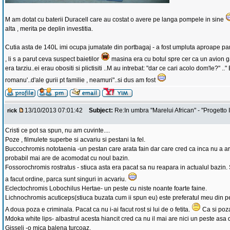
M am dotat cu baterii Duracell care au costat o avere pe langa pompele in sine
alta , merita pe deplin investitia.
Cutia asta de 140L imi ocupa jumatate din portbagaj - a fost umpluta aproape pan
, li s a parut ceva suspect baietilor
masina era cu botul spre cer ca un avion g
era tarziu..ei erau obositi si plictisiti ..M au intrebat: "dar ce cari acolo dom'le?" .." 
romanu'..d'ale gurii pt familie , neamuri"..si dus am fost
13/10/2013 07:01:42
Subject:
Re:In umbra "Marelui African" - "Progetto I
rick
Cristi ce pot sa spun, nu am cuvinte....
Poze , filmulete superbe si acvariu si pestani la fel.
Buccochromis nototaenia -un pestan care arata fain dar care cred ca inca nu a ara
probabil mai are de acomodat cu noul bazin.
Fossorochromis rostratus - stiuca asta era pacat sa nu reapara in actualul bazin. 
a facut ordine, parca sunt singuri in acvariu.
Eclectochromis Lobochilus Hertae- un peste cu niste noante foarte faine.
Lichnochromis acuticeps(stiuca buzata cum ii spun eu) este preferatul meu din pest
A doua poza e criminala. Pacat ca nu i-ai facut rost si lui de o fetita.
Ca si poza
Mdoka white lips- albastrul acesta hiancit cred ca nu il mai are nici un peste asa 
Gisseli -o mica balena turcoaz.