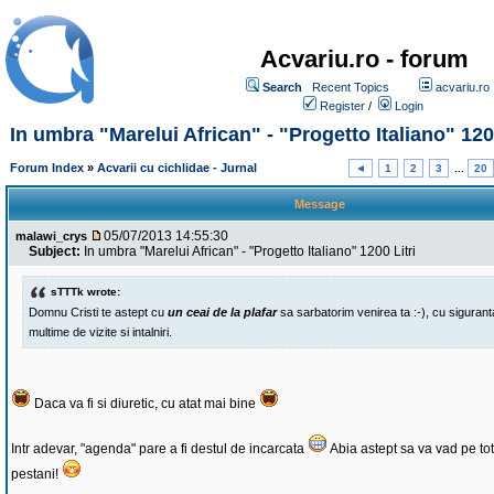
Acvariu.ro - forum
Search
Recent Topics
acvariu.ro
Register
/
Login
In umbra "Marelui African" - "Progetto Italiano" 120
Forum Index
»
Acvarii cu cichlidae - Jurnal
◄
1
2
3
...
20
Message
05/07/2013 14:55:30
malawi_crys
Subject:
In umbra "Marelui African" - "Progetto Italiano" 1200 Litri
sTTTk wrote:
Domnu Cristi te astept cu
un ceai de la plafar
sa sarbatorim venirea ta :-), cu sigurant
multime de vizite si intalniri.
Daca va fi si diuretic, cu atat mai bine
Intr adevar, "agenda" pare a fi destul de incarcata
Abia astept sa va vad pe toti
pestani!