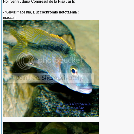
Noii veniti , dupa Congresul de la Pisa , ar fi:
- "Guvizii" acestia,
Buccochromis nototaenia
:
masculi: