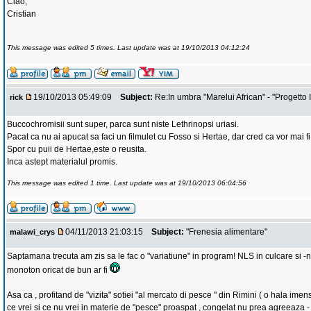
Ciao,
Cristian
This message was edited 5 times. Last update was at 19/10/2013 04:12:24
19/10/2013 05:49:09
Subject:
Re:In umbra "Marelui African" - "Progetto I
rick
Buccochromisii sunt super, parca sunt niste Lethrinopsi uriasi.
Pacat ca nu ai apucat sa faci un filmulet cu Fosso si Hertae, dar cred ca vor mai 
Spor cu puii de Hertae,este o reusita.
Inca astept materialul promis.
This message was edited 1 time. Last update was at 19/10/2013 06:04:56
04/11/2013 21:03:15
Subject:
"Frenesia alimentare"
malawi_crys
Saptamana trecuta am zis sa le fac o "variatiune" in program! NLS in culcare si -
monoton oricat de bun ar fi
Asa ca , profitand de "vizita" sotiei "al mercato di pesce " din Rimini ( o hala imen
ce vrei si ce nu vrei in materie de "pesce" proaspat , congelat nu prea agreeaza - 